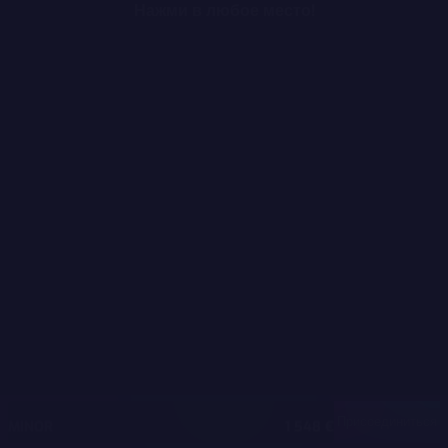
Нажми в любое место!
MEGA
1 329 737 €
MAJOR
61 636 €
Присоединиться
MINOR
1 548 €