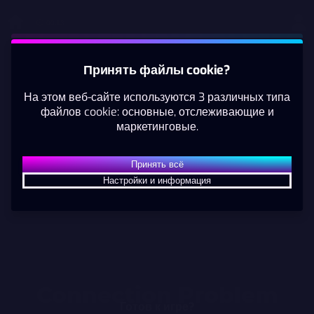
Начать игру
00:13
Слоты
Live казино
Ставки
Акции
Новое п
Эта игра запускается как демо-версия.
Принять файлы cookie?
Пожалуйста, авторизуйся, чтобы играть в
эту игру на наличные деньги.
На этом веб-сайте используются 3 различных типа
файлов cookie: основные, отслеживающие и
Создать аккаунт
маркетинговые.
Играй в демо
Принять всё
Настройки и информация
Готов к игре?