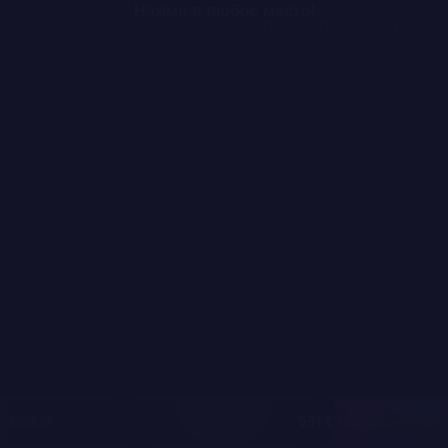
Нажми в любое место!
MEGA
1 373 314 €
MAJOR
21 470 €
Присоединиться
MINOR
591 €