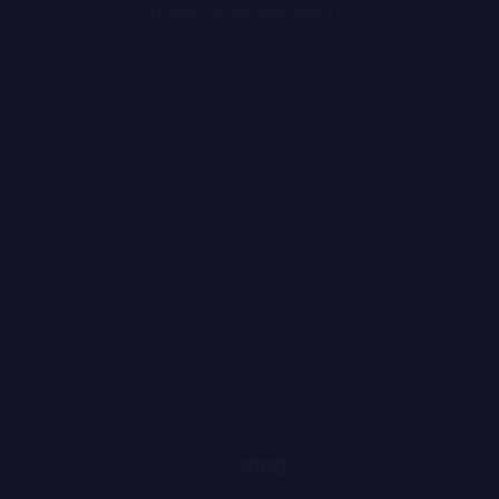
Нажми в любое место!