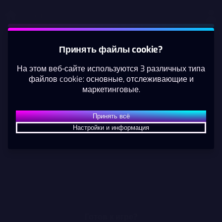
Начать игру
00:13
Слоты
Live казино
Ставки
Акции
Новое п
Эта игра запускается как демо-версия.
Принять файлы cookie?
Пожалуйста, авторизуйся, чтобы играть в
эту игру на наличные деньги.
На этом веб-сайте используются 3 различных типа
файлов cookie: основные, отслеживающие и
Создать аккаунт
маркетинговые.
Играй в демо
Принять всё
Настройки и информация
Готов к игре?