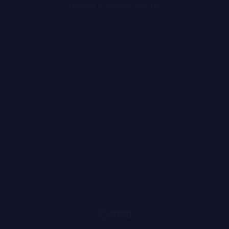
Нажми в любое место!