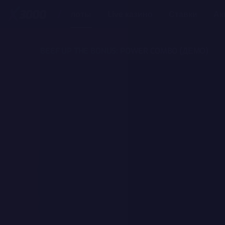
Слоты
Live казино
Ставки
Ак
BEEF UP THE BONUS: POWER COMBO
(ДЕМО)