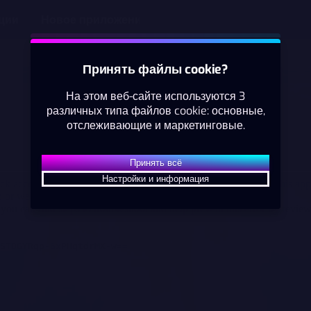
ции
Новое приложение
Эта игра запускается как демо-
Принять файлы cookie?
версия. Пожалуйста, авторизуйся,
чтобы играть в эту игру на наличные
На этом веб-сайте используются 3
деньги.
различных типа файлов cookie: основные,
отслеживающие и маркетинговые.
Создать аккаунт
Играй в демо
Принять всё
Настройки и информация