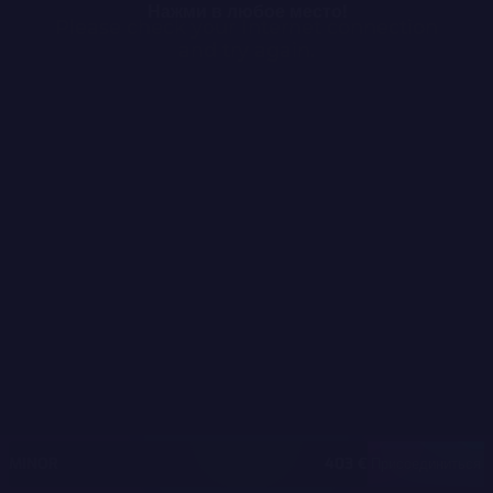
Нажми в любое место!
MEGA
1 356 640 €
MAJOR
10 219 €
MINOR
403 €
Присоединиться