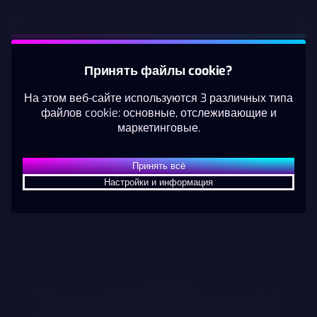
Начать игру
00:13
Слоты
Live казино
Ставки
Акции
Новое п
Эта игра запускается как демо-версия.
Принять файлы cookie?
Пожалуйста, авторизуйся, чтобы играть в
эту игру на наличные деньги.
На этом веб-сайте используются 3 различных типа
файлов cookie: основные, отслеживающие и
Создать аккаунт
маркетинговые.
Играй в демо
Принять всё
Настройки и информация
Готов к игре?