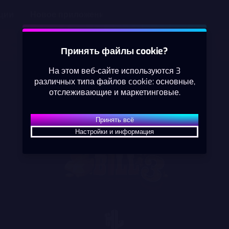
ции
Новое приложение
Эта игра запускается как демо-
Принять файлы cookie?
версия. Пожалуйста, авторизуйся,
чтобы играть в эту игру на наличные
На этом веб-сайте используются 3
деньги.
различных типа файлов cookie: основные,
отслеживающие и маркетинговые.
Создать аккаунт
Играй в демо
Принять всё
Настройки и информация