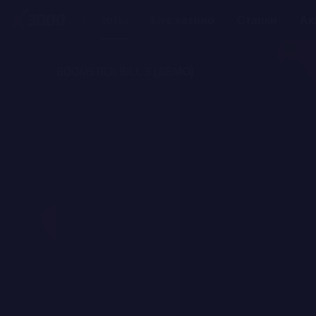
Слоты
Live казино
Ставки
Ак
BOOMSTICK BILL 3
(ДЕМО)