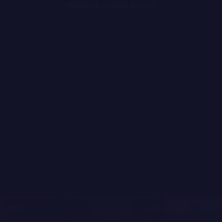
Нажми в любое место!
MEGA
1 397 323 €
MAJOR
50 281 €
MINOR
442 €
Присоединиться