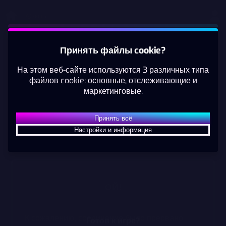
Начать игру
00:15
Слоты
Live казино
Ставки
Акции
Новое п
Эта игра запускается как демо-версия.
Принять файлы cookie?
Пожалуйста, авторизуйся, чтобы играть в
эту игру на наличные деньги.
На этом веб-сайте используются 3 различных типа
файлов cookie: основные, отслеживающие и
Создать аккаунт
маркетинговые.
Играй в демо
Принять всё
Настройки и информация
Готов к игре?