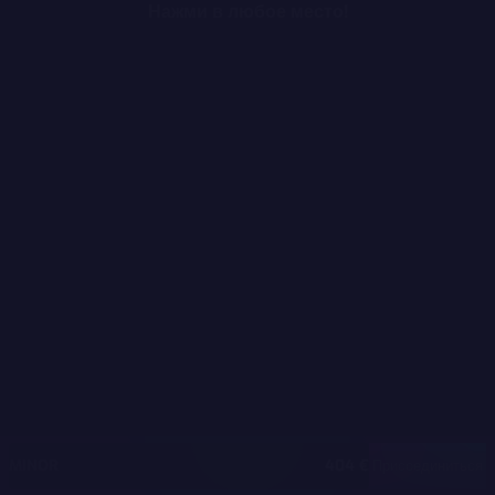
Нажми в любое место!
MEGA
1 375 768 €
MAJOR
24 415 €
MINOR
404 €
Присоединиться