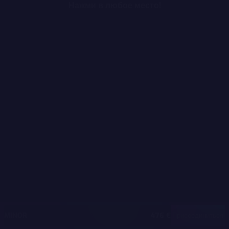
Нажми в любое место!
MEGA
1 379 327 €
MAJOR
28 686 €
MINOR
476 €
Присоединиться