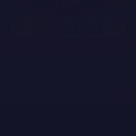
EGA
1 358 165 €