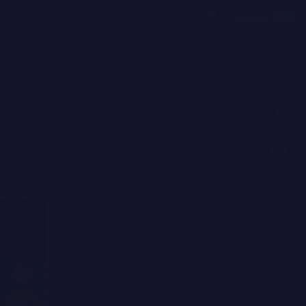
Начать игру
00:30