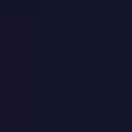
Начать игру
00:13