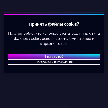
Начать игру
00:12
Слоты
Live казино
Ставки
Акции
Новое п
Эта игра запускается как демо-версия.
Принять файлы cookie?
Пожалуйста, авторизуйся, чтобы играть в
эту игру на наличные деньги.
На этом веб-сайте используются 3 различных типа
файлов cookie: основные, отслеживающие и
Создать аккаунт
маркетинговые.
Играй в демо
Принять всё
Настройки и информация
Готов к игре?