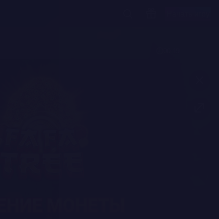
Начать игру
00:20