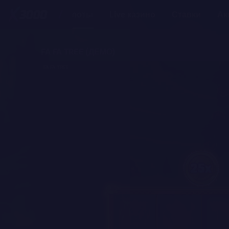
Слоты
Live казино
Ставки
Ак
FA FA TREE
(ДЕМО)