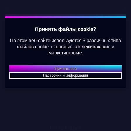
Начать игру
00:12
Слоты
Live казино
Ставки
Акции
Новое п
Эта игра запускается как демо-версия.
Принять файлы cookie?
Пожалуйста, авторизуйся, чтобы играть в
эту игру на наличные деньги.
На этом веб-сайте используются 3 различных типа
файлов cookie: основные, отслеживающие и
Создать аккаунт
маркетинговые.
Играй в демо
Принять всё
Настройки и информация
Готов к игре?