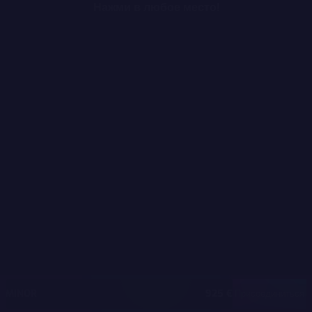
Нажми в любое место!
MEGA
1 382 541 €
MAJOR
32 542 €
MINOR
925 €
Присоединиться