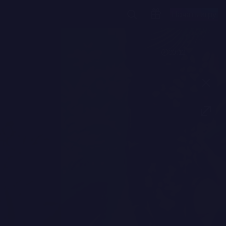
Начать игру
00:13