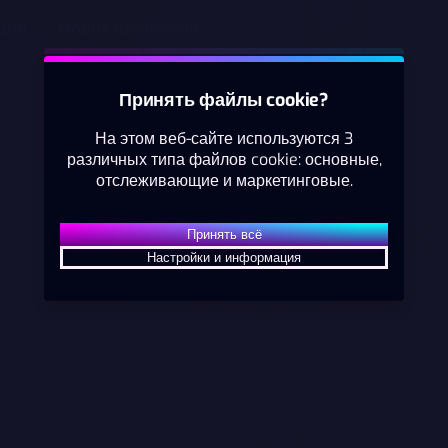
ции
Новое приложение
Эта игра запускается как демо-
Принять файлы cookie?
версия. Пожалуйста, авторизуйся,
чтобы играть в эту игру на наличные
На этом веб-сайте используются 3
деньги.
различных типа файлов cookie: основные,
отслеживающие и маркетинговые.
Создать аккаунт
Играй в демо
Принять всё
Настройки и информация