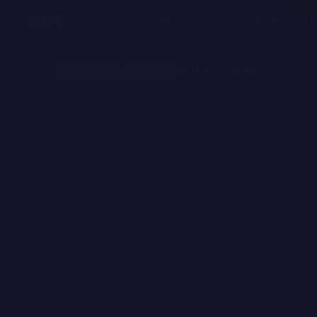
Слоты
Live казино
Ставки
Ак
FIRE BLAZE: ADVENTURE TRAIL
(ДЕМО)