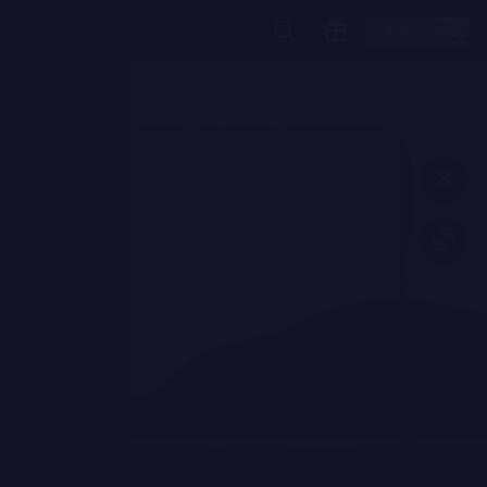
Начать игру
00:13