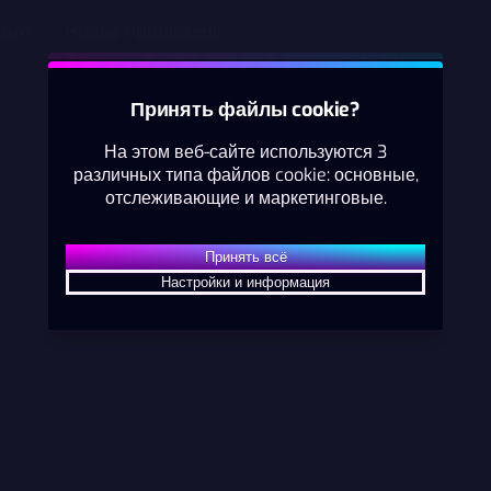
ции
Новое приложение
Эта игра запускается как демо-
Принять файлы cookie?
версия. Пожалуйста, авторизуйся,
чтобы играть в эту игру на наличные
На этом веб-сайте используются 3
деньги.
различных типа файлов cookie: основные,
отслеживающие и маркетинговые.
Создать аккаунт
Играй в демо
Принять всё
Настройки и информация