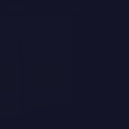
Слоты
Live казино
Ставки
Ак
FISH AND BIRD
(ДЕМО)