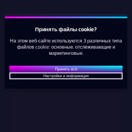
Начать игру
00:13
Слоты
Live казино
Ставки
Акции
Новое п
Эта игра запускается как демо-версия.
Принять файлы cookie?
Пожалуйста, авторизуйся, чтобы играть в
эту игру на наличные деньги.
На этом веб-сайте используются 3 различных типа
файлов cookie: основные, отслеживающие и
Создать аккаунт
маркетинговые.
Играй в демо
Принять всё
Настройки и информация
Готов к игре?