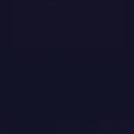
Нажми в любое место!
MEGA
1 373 742 €
MAJOR
21 984 €
MINOR
202 €
Присоединиться