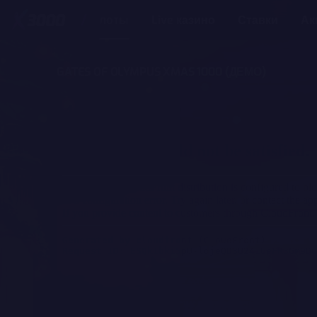
Слоты
Live казино
Ставки
Ак
GATES OF OLYMPUS XMAS 1000
(ДЕМО)