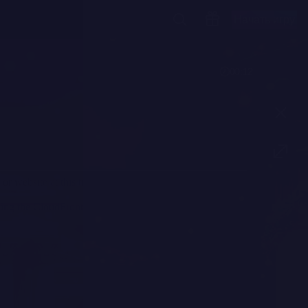
Начать игру
00:12