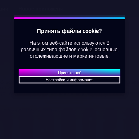
ции
Новое приложение
Эта игра запускается как демо-
Принять файлы cookie?
версия. Пожалуйста, авторизуйся,
чтобы играть в эту игру на наличные
На этом веб-сайте используются 3
деньги.
различных типа файлов cookie: основные,
отслеживающие и маркетинговые.
Создать аккаунт
Играй в демо
Принять всё
Настройки и информация