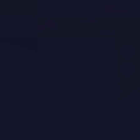
Начать игру
00:13