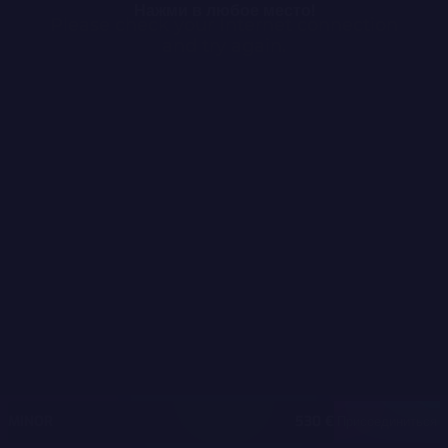
Нажми в любое место!
MEGA
1 332 098 €
MAJOR
64 470 €
MINOR
530 €
Присоединиться