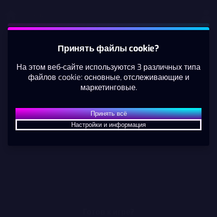
Начать игру
00:12
Слоты
Live казино
Ставки
Акции
Новое п
Эта игра запускается как демо-версия.
Принять файлы cookie?
Пожалуйста, авторизуйся, чтобы играть в
эту игру на наличные деньги.
На этом веб-сайте используются 3 различных типа
файлов cookie: основные, отслеживающие и
Создать аккаунт
маркетинговые.
Играй в демо
Принять всё
Настройки и информация
Готов к игре?