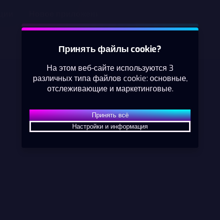
ции
Новое приложение
Эта игра запускается как демо-
Принять файлы cookie?
версия. Пожалуйста, авторизуйся,
чтобы играть в эту игру на наличные
На этом веб-сайте используются 3
деньги.
различных типа файлов cookie: основные,
отслеживающие и маркетинговые.
Создать аккаунт
Играй в демо
Принять всё
Настройки и информация