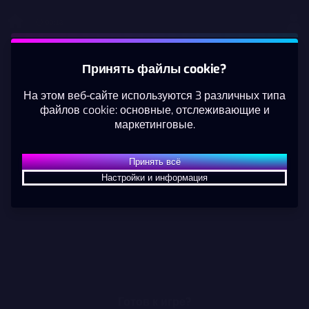
Начать игру
00:13
Слоты
Live казино
Ставки
Акции
Новое п
Эта игра запускается как демо-версия.
Принять файлы cookie?
Пожалуйста, авторизуйся, чтобы играть в
эту игру на наличные деньги.
На этом веб-сайте используются 3 различных типа
файлов cookie: основные, отслеживающие и
Создать аккаунт
маркетинговые.
Играй в демо
Принять всё
Настройки и информация
Готов к игре?