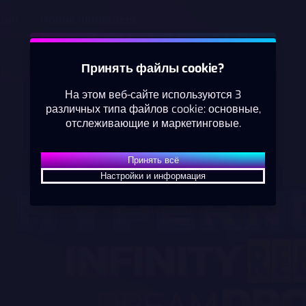
ции
Новое приложение
Эта игра запускается как демо-
Принять файлы cookie?
)
версия. Пожалуйста, авторизуйся,
чтобы играть в эту игру на наличные
На этом веб-сайте используются 3
деньги.
различных типа файлов cookie: основные,
отслеживающие и маркетинговые.
Создать аккаунт
Играй в демо
Принять всё
Настройки и информация