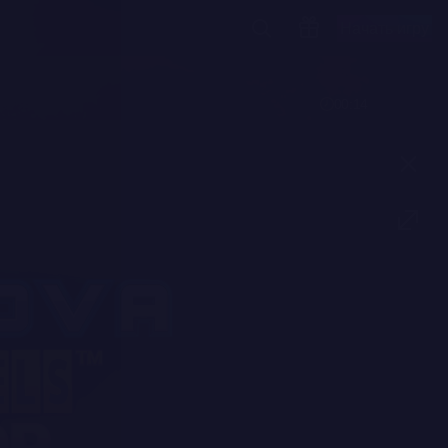
Начать игру
00:15