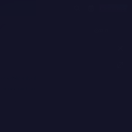
Начать игру
00:13