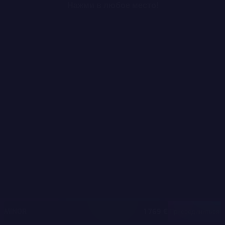
Нажми в любое место!
MEGA
1 350 237 €
MAJOR
86 236 €
MINOR
1 769 €
Присоединиться