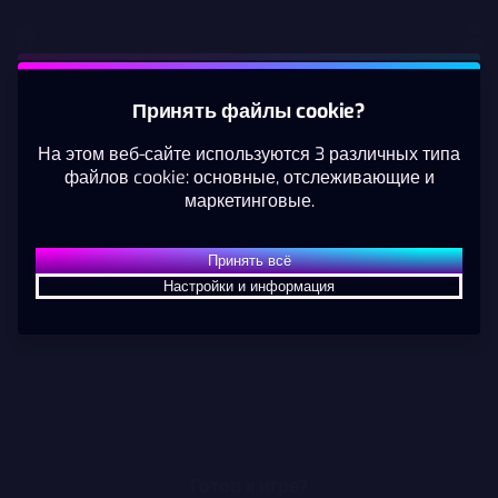
Начать игру
00:13
Слоты
Live казино
Ставки
Акции
Новое п
Эта игра запускается как демо-версия.
Принять файлы cookie?
Пожалуйста, авторизуйся, чтобы играть в
эту игру на наличные деньги.
На этом веб-сайте используются 3 различных типа
файлов cookie: основные, отслеживающие и
Создать аккаунт
маркетинговые.
Играй в демо
Принять всё
Настройки и информация
Готов к игре?