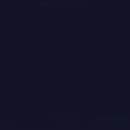
Нажми в любое место!
MEGA
1 378 600 €
MAJOR
27 814 €
MINOR
104 €
Присоединиться