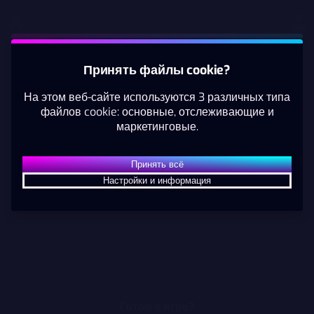
Начать игру
00:13
Слоты
Live казино
Ставки
Акции
Новое п
Эта игра запускается как демо-версия.
Принять файлы cookie?
Пожалуйста, авторизуйся, чтобы играть в
эту игру на наличные деньги.
На этом веб-сайте используются 3 различных типа
файлов cookie: основные, отслеживающие и
Создать аккаунт
маркетинговые.
Играй в демо
Принять всё
Настройки и информация
Готов к игре?