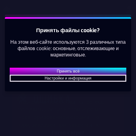
Начать игру
00:13
Слоты
Live казино
Ставки
Акции
Новое п
Эта игра запускается как демо-версия.
Принять файлы cookie?
Пожалуйста, авторизуйся, чтобы играть в
эту игру на наличные деньги.
На этом веб-сайте используются 3 различных типа
файлов cookie: основные, отслеживающие и
Создать аккаунт
маркетинговые.
Играй в демо
Принять всё
Настройки и информация
Готов к игре?