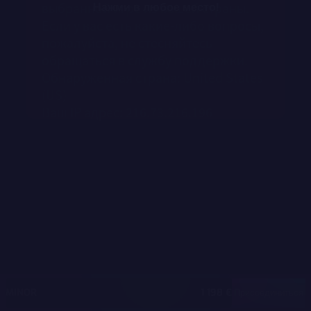
Нажми в любое место!
MEGA
1 374 365 €
MAJOR
22 731 €
MINOR
1 198 €
Присоединиться