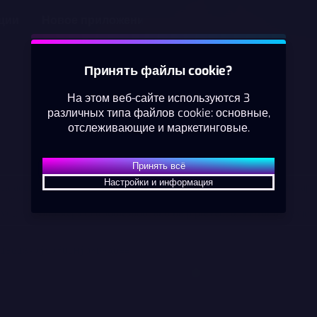
ции
Новое приложение
Эта игра запускается как демо-
Принять файлы cookie?
версия. Пожалуйста, авторизуйся,
чтобы играть в эту игру на наличные
На этом веб-сайте используются 3
деньги.
различных типа файлов cookie: основные,
отслеживающие и маркетинговые.
Создать аккаунт
Играй в демо
Принять всё
Настройки и информация