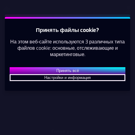
Начать игру
00:13
Слоты
Live казино
Ставки
Акции
Новое п
Эта игра запускается как демо-версия.
Принять файлы cookie?
Пожалуйста, авторизуйся, чтобы играть в
эту игру на наличные деньги.
На этом веб-сайте используются 3 различных типа
файлов cookie: основные, отслеживающие и
Создать аккаунт
маркетинговые.
Играй в демо
Принять всё
Настройки и информация
Готов к игре?