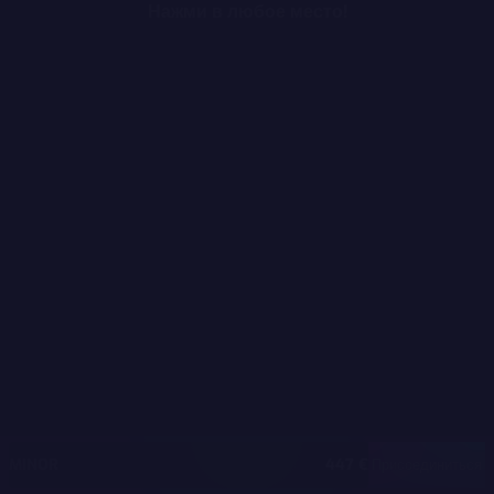
Нажми в любое место!
MEGA
1 375 794 €
MAJOR
24 447 €
MINOR
447 €
Присоединиться