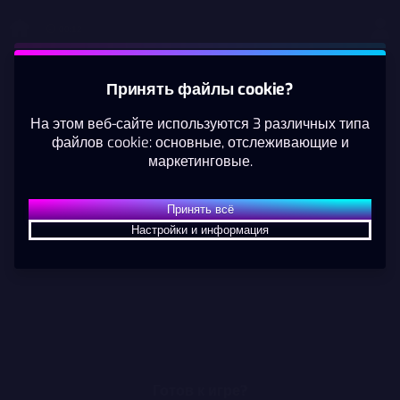
Начать игру
00:13
Слоты
Live казино
Ставки
Акции
Новое п
Эта игра запускается как демо-версия.
Принять файлы cookie?
Пожалуйста, авторизуйся, чтобы играть в
эту игру на наличные деньги.
На этом веб-сайте используются 3 различных типа
файлов cookie: основные, отслеживающие и
Создать аккаунт
маркетинговые.
Играй в демо
Принять всё
Настройки и информация
Готов к игре?