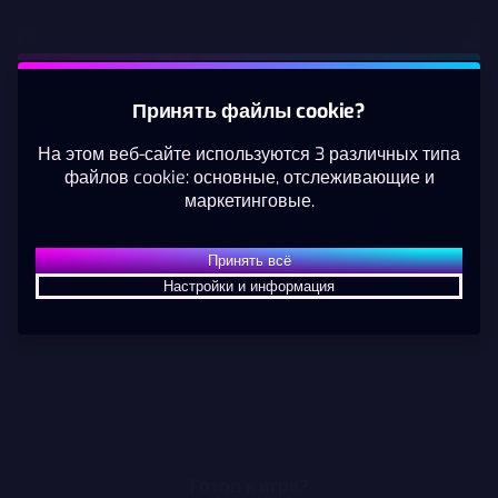
Начать игру
00:13
Слоты
Live казино
Ставки
Акции
Новое п
Эта игра запускается как демо-версия.
Принять файлы cookie?
Пожалуйста, авторизуйся, чтобы играть в
эту игру на наличные деньги.
На этом веб-сайте используются 3 различных типа
файлов cookie: основные, отслеживающие и
Создать аккаунт
маркетинговые.
Играй в демо
Принять всё
Настройки и информация
Готов к игре?