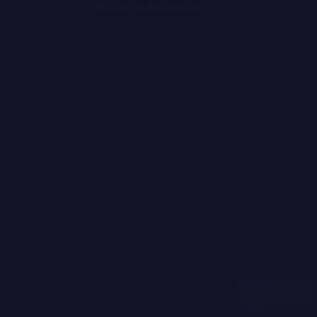
Нажми в любое место!
MEGA
1 350 150 €
MAJOR
86 132 €
MINOR
1 630 €
RAPID
24 €
Присоединиться