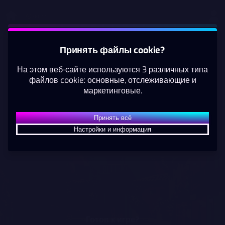
Начать игру
00:23
Слоты
Live казино
Ставки
Акции
Новое п
Эта игра запускается как демо-версия.
Принять файлы cookie?
Пожалуйста, авторизуйся, чтобы играть в
эту игру на наличные деньги.
На этом веб-сайте используются 3 различных типа
файлов cookie: основные, отслеживающие и
Создать аккаунт
маркетинговые.
Играй в демо
Принять всё
Настройки и информация
Готов к игре?