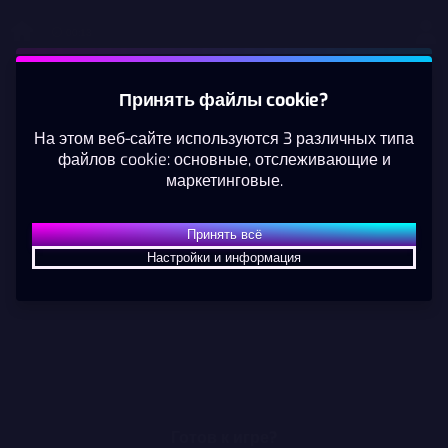
Начать игру
00:13
Слоты
Live казино
Ставки
Акции
Новое п
Эта игра запускается как демо-версия.
Принять файлы cookie?
Пожалуйста, авторизуйся, чтобы играть в
эту игру на наличные деньги.
На этом веб-сайте используются 3 различных типа
файлов cookie: основные, отслеживающие и
Создать аккаунт
маркетинговые.
Играй в демо
Принять всё
Настройки и информация
Готов к игре?