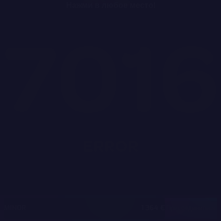
Нажми в любое место!
MEGA
1 338 590 €
MAJOR
72 260 €
MINOR
1 364 €
Присоединиться