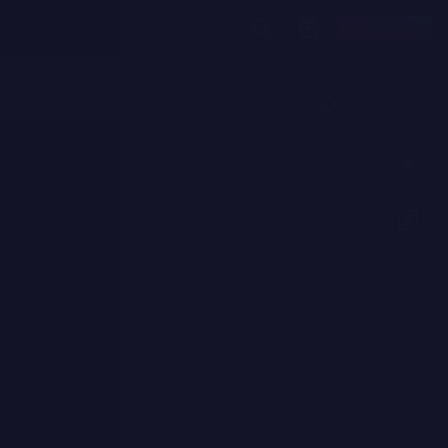
Начать игру
00:13