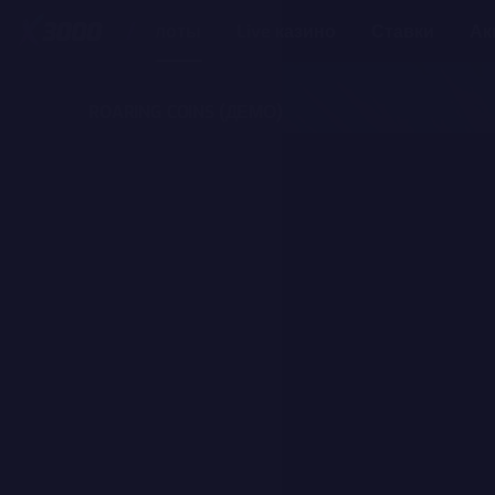
Слоты
Live казино
Ставки
Ак
ROARING COINS
(ДЕМО)