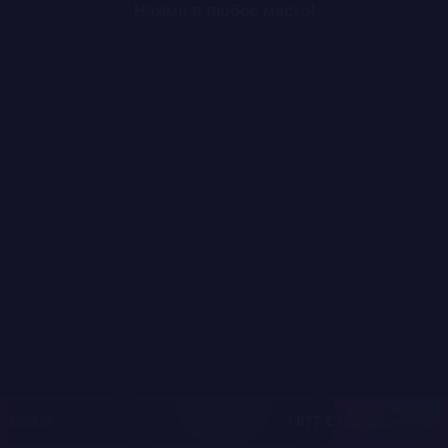
Нажми в любое место!
MEGA
1 350 305 €
MAJOR
86 318 €
MINOR
1 877 €
Присоединиться