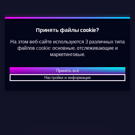
Начать игру
00:12
Слоты
Live казино
Ставки
Акции
Новое п
Эта игра запускается как демо-версия.
Принять файлы cookie?
Пожалуйста, авторизуйся, чтобы играть в
эту игру на наличные деньги.
На этом веб-сайте используются 3 различных типа
файлов cookie: основные, отслеживающие и
Создать аккаунт
маркетинговые.
Играй в демо
Принять всё
Настройки и информация
Готов к игре?