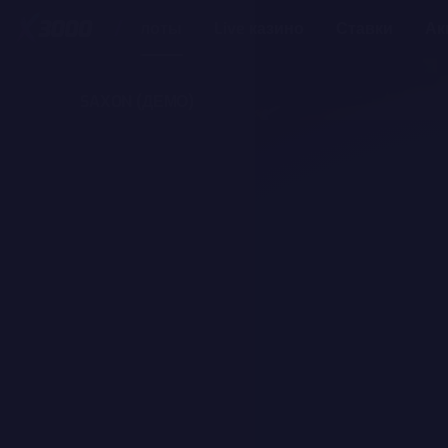
Слоты
Live казино
Ставки
Ак
SAXON
(ДЕМО)