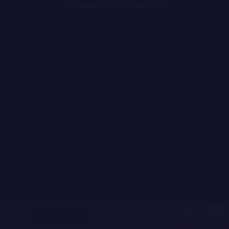
Нажми в любое место!
MEGA
1 365 286 €
MAJOR
11 837 €
MINOR
709 €
Присоединиться