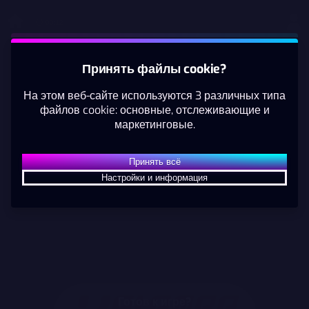
Начать игру
00:12
Слоты
Live казино
Ставки
Акции
Новое п
Эта игра запускается как демо-версия.
Принять файлы cookie?
Пожалуйста, авторизуйся, чтобы играть в
эту игру на наличные деньги.
На этом веб-сайте используются 3 различных типа
файлов cookie: основные, отслеживающие и
Создать аккаунт
маркетинговые.
Играй в демо
Принять всё
Настройки и информация
Готов к игре?