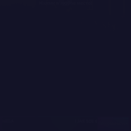
Нажми в любое место!
MEGA
1 345 506 €
Присоединиться