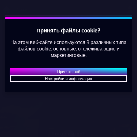
Начать игру
00:19
Слоты
Live казино
Ставки
Акции
Новое п
Эта игра запускается как демо-версия.
Принять файлы cookie?
Пожалуйста, авторизуйся, чтобы играть в
эту игру на наличные деньги.
На этом веб-сайте используются 3 различных типа
файлов cookie: основные, отслеживающие и
Создать аккаунт
маркетинговые.
Играй в демо
Принять всё
Настройки и информация
Готов к игре?