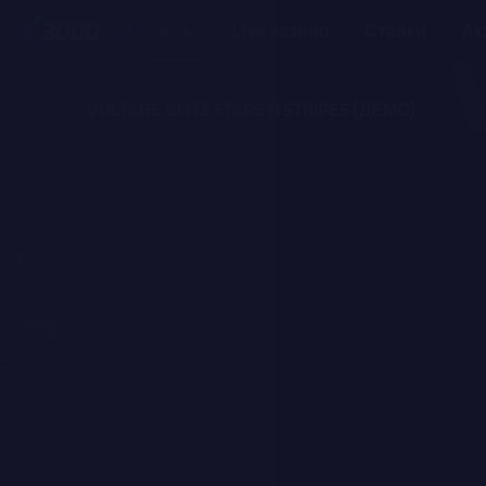
Слоты
Live казино
Ставки
Ак
VOLTAGE BLITZ STARS N STRIPES
(ДЕМО)