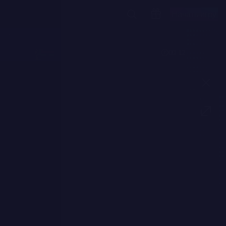
Начать игру
00:12