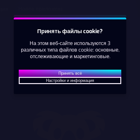
ции
Новое приложение
Эта игра запускается как демо-
Принять файлы cookie?
версия. Пожалуйста, авторизуйся,
чтобы играть в эту игру на наличные
На этом веб-сайте используются 3
деньги.
различных типа файлов cookie: основные,
отслеживающие и маркетинговые.
Создать аккаунт
Играй в демо
Принять всё
Настройки и информация