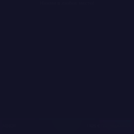
Нажми в любое место!
MEGA
1 393 143 €
MAJOR
45 265 €
MINOR
1 105 €
Присоединиться